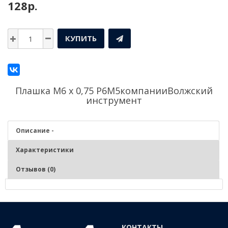
128р.
КУПИТЬ
Плашка М6 х 0,75 Р6М5компании
Волжский
инструмент
Описание -
Характеристики
Отзывов (0)
Описание - Плашка М6 х 0,75 Р6М5
Нарезание и калибрование наружной метрической резьбы на
КОНТАКТЫ