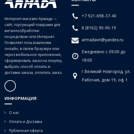
заготовках из сталей средней и низкой твердости, цветных сплавов,
изготавливаемых в объемах серий. Фиксация – ручные и
машинные плашкодержатели, также токарные патроны
+7 921-698-37-40
Интернет-магазин Армада —
сайт, торгующий товарами для
8 (8162) 90-90-19
металлообработки
посредством сети Интернет.
armadavn@yandex.ru
Позволяет пользователям
онлайн, в своём браузере или
Ежедневно с 09:00 до
через мобильное приложение,
18:00
сформировать заказ на покупку,
выбрать способ оплаты и
г.Великий Новгород, ул.
доставки заказа, оплатить заказ.
Рабочая, дом 19, оф 1
ИНФОРМАЦИЯ
О нас
Оплата и Доставка
Публичная оферта