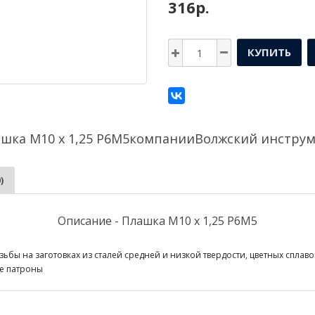
316р.
КУПИТЬ
шка М10 х 1,25 Р6М5компании
Волжский инстру
)
Описание - Плашка М10 х 1,25 Р6М5
ы на заготовках из сталей средней и низкой твердости, цветных сплаво
е патроны