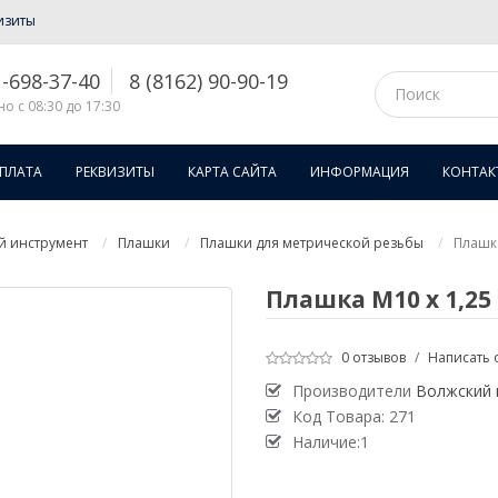
изиты
1-698-37-40
8 (8162) 90-90-19
о с 08:30 до 17:30
ОПЛАТА
РЕКВИЗИТЫ
КАРТА САЙТА
ИНФОРМАЦИЯ
КОНТАК
й инструмент
Плашки
Плашки для метрической резьбы
Плашка
Плашка М10 х 1,25
0 отзывов
/
Написать 
Производители
Волжский 
Код Товара:
271
Наличие:1