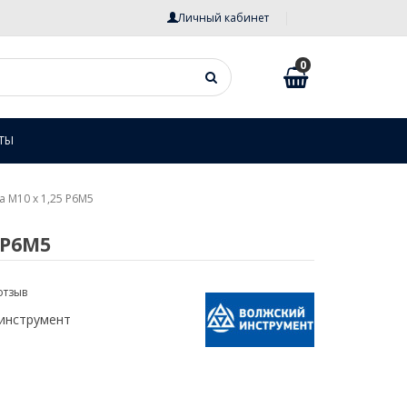
Личный кабинет
0
ТЫ
 М10 х 1,25 Р6М5
 Р6М5
отзыв
инструмент