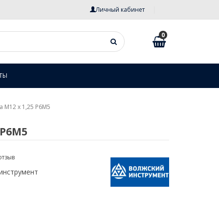
Личный кабинет
0
ТЫ
 М12 х 1,25 Р6М5
 Р6М5
отзыв
инструмент