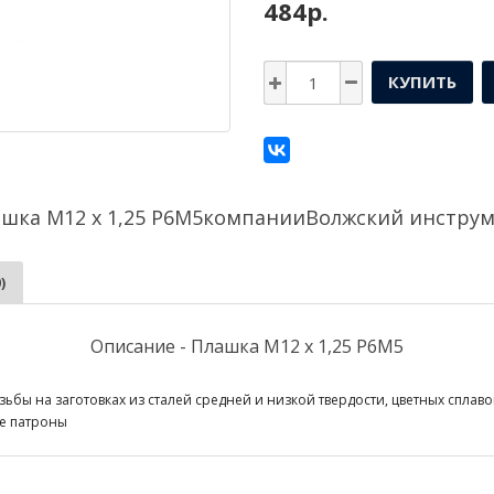
484р.
КУПИТЬ
шка М12 х 1,25 Р6М5компании
Волжский инстру
)
Описание - Плашка М12 х 1,25 Р6М5
ы на заготовках из сталей средней и низкой твердости, цветных сплаво
е патроны