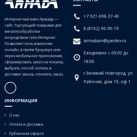
заготовках из сталей средней и низкой твердости, цветных сплавов,
изготавливаемых в объемах серий. Фиксация – ручные и
машинные плашкодержатели, также токарные патроны
+7 921-698-37-40
Интернет-магазин Армада —
сайт, торгующий товарами для
8 (8162) 90-90-19
металлообработки
посредством сети Интернет.
armadavn@yandex.ru
Позволяет пользователям
онлайн, в своём браузере или
Ежедневно с 09:00 до
через мобильное приложение,
18:00
сформировать заказ на покупку,
выбрать способ оплаты и
г.Великий Новгород, ул.
доставки заказа, оплатить заказ.
Рабочая, дом 19, оф 1
ИНФОРМАЦИЯ
О нас
Оплата и Доставка
Публичная оферта