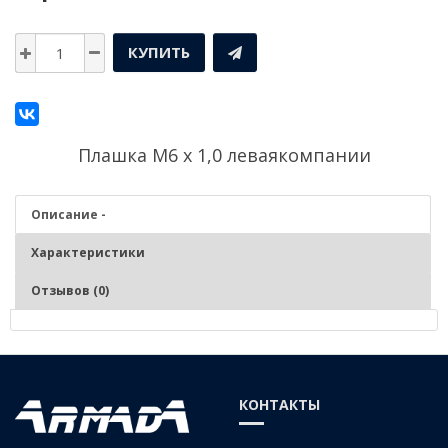
КУПИТЬ
Плашка М6 х 1,0 леваякомпании
Описание -
Характеристики
Отзывов (0)
Описание - Плашка М6 х 1,0 левая
Нарезание и калибрование наружной метрической резьбы на
КОНТАКТЫ
заготовках из сталей средней и низкой твердости, цветных сплавов,
изготавливаемых в объемах серий. Фиксация – ручные и