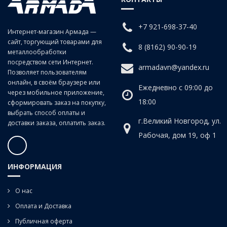
заготовках из сталей средней и низкой твердости, цветных сплавов,
изготавливаемых в объемах серий. Фиксация – ручные и
машинные плашкодержатели, также токарные патроны
+7 921-698-37-40
Интернет-магазин Армада —
сайт, торгующий товарами для
8 (8162) 90-90-19
металлообработки
посредством сети Интернет.
armadavn@yandex.ru
Позволяет пользователям
онлайн, в своём браузере или
Ежедневно с 09:00 до
через мобильное приложение,
18:00
сформировать заказ на покупку,
выбрать способ оплаты и
г.Великий Новгород, ул.
доставки заказа, оплатить заказ.
Рабочая, дом 19, оф 1
ИНФОРМАЦИЯ
О нас
Оплата и Доставка
Публичная оферта