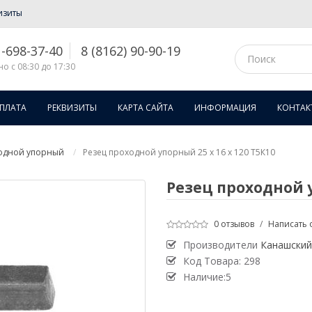
изиты
1-698-37-40
8 (8162) 90-90-19
о с 08:30 до 17:30
ОПЛАТА
РЕКВИЗИТЫ
КАРТА САЙТА
ИНФОРМАЦИЯ
КОНТАК
одной упорный
Резец проходной упорный 25 х 16 х 120 Т5К10
Резец проходной у
0 отзывов
/
Написать 
Производители
Канашский
Код Товара:
298
Наличие:5