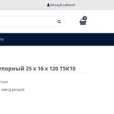
Личный кабинет
0
ТЫ
порный 25 х 16 х 120 Т5К10
отзыв
 завод резцов