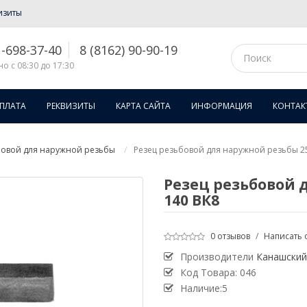
изиты
1-698-37-40
8 (8162) 90-90-19
о с 08:30 до 17:30
ОПЛАТА
РЕКВИЗИТЫ
КАРТА САЙТА
ИНФОРМАЦИЯ
КОНТАК
бовой для наружной резьбы
Резец резьбовой для наружной резьбы 25 
Резец резьбовой д
140 ВК8
0 отзывов
/
Написать 
Производители
Канашский
Код Товара:
046
Наличие:5