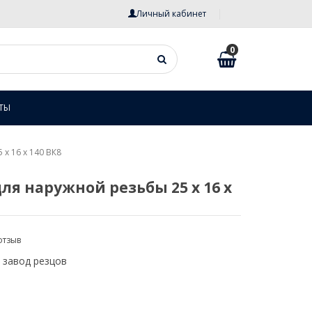
Личный кабинет
0
ТЫ
х 16 х 140 ВК8
ля наружной резьбы 25 х 16 х
отзыв
 завод резцов