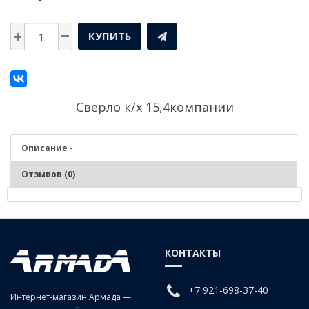
КУПИТЬ
Сверло к/х 15,4компании
Описание -
Отзывов (0)
Описание - Сверло к/х 15,4
Сверление цилиндрических отверстий в заготовках и изделиях из
КОНТАКТЫ
чугунов, сталей средней и низкой твердости, цветных сплавах,
пластмассах, древесных материалов. Фиксация – во внутренний
конус Морзе напрямую или через переходные втулки.
+7 921-698-37-40
Интернет-магазин Армада —