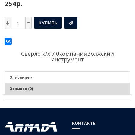
254р.
КУПИТЬ
Сверло к/х 7,0компании
Волжский
инструмент
Описание -
Отзывов (0)
Описание - Сверло к/х 7,0
Сверление цилиндрических отверстий в заготовках и изделиях из
КОНТАКТЫ
чугунов, сталей средней и низкой твердости, цветных сплавах,
пластмассах, древесных материалов. Фиксация – во внутренний