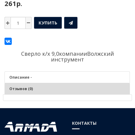
261р.
КУПИТЬ
Сверло к/х 9,0компании
Волжский
инструмент
Описание -
Отзывов (0)
Описание - Сверло к/х 9,0
Сверление цилиндрических отверстий в заготовках и изделиях из
КОНТАКТЫ
чугунов, сталей средней и низкой твердости, цветных сплавах,
пластмассах, древесных материалов. Фиксация – во внутренний