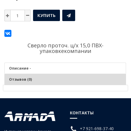
КУПИТЬ
Сверло проточ. ц/х 15,0 ПВХ-
упаковкекомпании
Описание -
Отзывов (0)
Описание - Сверло проточ. ц/х 15,0 ПВХ-упаковке
Сверление цилиндрических отверстий в заготовках и изделиях из
КОНТАКТЫ
чугунов, сталей средней и низкой твердости, цветных сплавах,
пластмассах, древесных материалов. Фиксация – во внутренний
конус Морзе напрямую или через переходные втулки.
+7 921-698-37-40