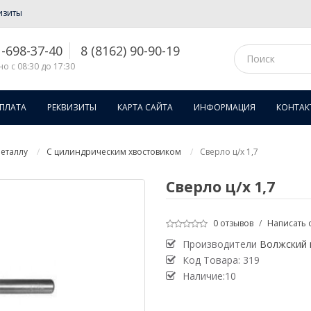
изиты
1-698-37-40
8 (8162) 90-90-19
о с 08:30 до 17:30
ОПЛАТА
РЕКВИЗИТЫ
КАРТА САЙТА
ИНФОРМАЦИЯ
КОНТАК
еталлу
С цилиндрическим хвостовиком
Сверло ц/х 1,7
Сверло ц/х 1,7
0 отзывов
/
Написать 
Производители
Волжский 
Код Товара:
319
Наличие:10