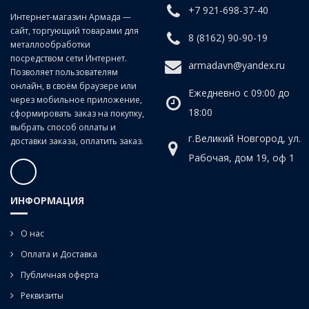
+7 921-698-37-40
Класс точности:
B (продольно-винтовой прокат)
Интернет-магазин Армада —
сайт, торгующий товарами для
Угол наклона спирали:
20°
8 (8162) 90-90-19
металлообработки
посредством сети Интернет.
armadavn@yandex.ru
Позволяет пользователям
онлайн, в своём браузере или
Ежедневно с 09:00 до
через мобильное приложение,
18:00
сформировать заказ на покупку,
выбрать способ оплаты и
г.Великий Новгород, ул.
доставки заказа, оплатить заказ.
Рабочая, дом 19, оф 1
ИНФОРМАЦИЯ
О нас
Оплата и Доставка
Публичная оферта
Реквизиты