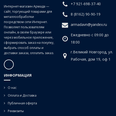
+7 921-698-37-40
Класс точности:
B (продольно-винтовой прокат)
Интернет-магазин Армада —
сайт, торгующий товарами для
20°
8 (8162) 90-90-19
металлообработки
Угол наклона спирали:
посредством сети Интернет.
armadavn@yandex.ru
Позволяет пользователям
онлайн, в своём браузере или
Ежедневно с 09:00 до
через мобильное приложение,
18:00
сформировать заказ на покупку,
выбрать способ оплаты и
г.Великий Новгород, ул.
доставки заказа, оплатить заказ.
Рабочая, дом 19, оф 1
ИНФОРМАЦИЯ
О нас
Оплата и Доставка
Публичная оферта
Реквизиты