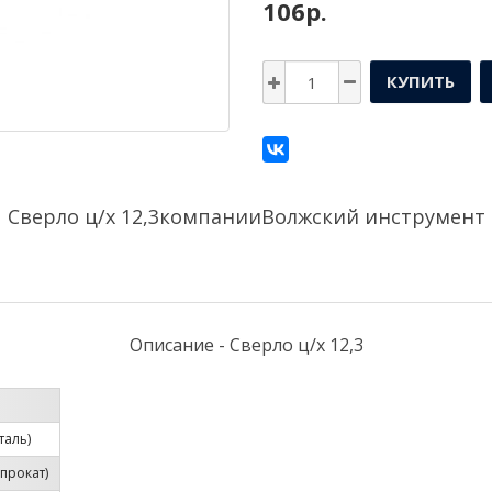
106р.
КУПИТЬ
Сверло ц/х 12,3компании
Волжский инструмент
Описание - Сверло ц/х 12,3
таль)
прокат)