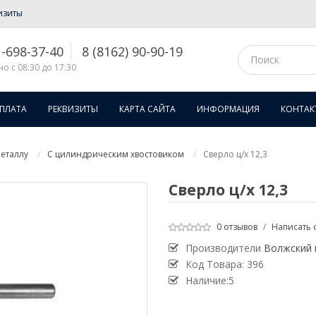
изиты
1-698-37-40
8 (8162) 90-90-19
о с 08:30 до 17:30
ОПЛАТА
РЕКВИЗИТЫ
КАРТА САЙТА
ИНФОРМАЦИЯ
КОНТАК
еталлу
С цилиндрическим хвостовиком
Сверло ц/х 12,3
Сверло ц/х 12,3
0 отзывов
/
Написать 
Производители
Волжский 
Код Товара:
396
Наличие:5