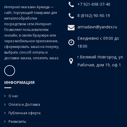
+7 921-698-37-40
Класс точности:
B (продольно-винтовой прокат)
Интернет-магазин Армада —
сайт, торгующий товарами для
Угол наклона спирали:
20°
8 (8162) 90-90-19
металлообработки
посредством сети Интернет.
armadavn@yandex.ru
Позволяет пользователям
онлайн, в своём браузере или
Ежедневно с 09:00 до
через мобильное приложение,
18:00
сформировать заказ на покупку,
выбрать способ оплаты и
г.Великий Новгород, ул.
доставки заказа, оплатить заказ.
Рабочая, дом 19, оф 1
ИНФОРМАЦИЯ
О нас
Оплата и Доставка
Публичная оферта
Реквизиты