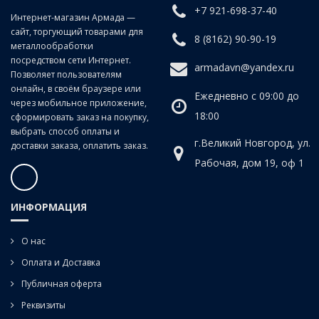
+7 921-698-37-40
Класс точности:
B (продольно-винтовой прокат)
Интернет-магазин Армада —
сайт, торгующий товарами для
Угол наклона спирали:
20°
8 (8162) 90-90-19
металлообработки
посредством сети Интернет.
armadavn@yandex.ru
Позволяет пользователям
онлайн, в своём браузере или
Ежедневно с 09:00 до
через мобильное приложение,
18:00
сформировать заказ на покупку,
выбрать способ оплаты и
г.Великий Новгород, ул.
доставки заказа, оплатить заказ.
Рабочая, дом 19, оф 1
ИНФОРМАЦИЯ
О нас
Оплата и Доставка
Публичная оферта
Реквизиты