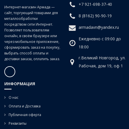
+7 921-698-37-40
Класс точности:
B (продольно-винтовой прокат)
Интернет-магазин Армада —
сайт, торгующий товарами для
Угол наклона спирали:
20°
8 (8162) 90-90-19
металлообработки
посредством сети Интернет.
armadavn@yandex.ru
Позволяет пользователям
онлайн, в своём браузере или
Ежедневно с 09:00 до
через мобильное приложение,
18:00
сформировать заказ на покупку,
выбрать способ оплаты и
г.Великий Новгород, ул.
доставки заказа, оплатить заказ.
Рабочая, дом 19, оф 1
ИНФОРМАЦИЯ
О нас
Оплата и Доставка
Публичная оферта
Реквизиты