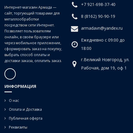
+7 921-698-37-40
Класс точности:
B (продольно-винтовой прокат)
Интернет-магазин Армада —
сайт, торгующий товарами для
Угол наклона спирали:
20°
8 (8162) 90-90-19
металлообработки
посредством сети Интернет.
armadavn@yandex.ru
Позволяет пользователям
онлайн, в своём браузере или
Ежедневно с 09:00 до
через мобильное приложение,
18:00
сформировать заказ на покупку,
выбрать способ оплаты и
г.Великий Новгород, ул.
доставки заказа, оплатить заказ.
Рабочая, дом 19, оф 1
ИНФОРМАЦИЯ
О нас
Оплата и Доставка
Публичная оферта
Реквизиты