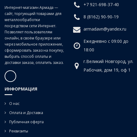
+7 921-698-37-40
Класс точности:
B (продольно-винтовой прокат)
Интернет-магазин Армада —
сайт, торгующий товарами для
Угол наклона спирали:
20°
8 (8162) 90-90-19
металлообработки
посредством сети Интернет.
armadavn@yandex.ru
Позволяет пользователям
онлайн, в своём браузере или
Ежедневно с 09:00 до
через мобильное приложение,
18:00
сформировать заказ на покупку,
выбрать способ оплаты и
г.Великий Новгород, ул.
доставки заказа, оплатить заказ.
Рабочая, дом 19, оф 1
ИНФОРМАЦИЯ
О нас
Оплата и Доставка
Публичная оферта
Реквизиты