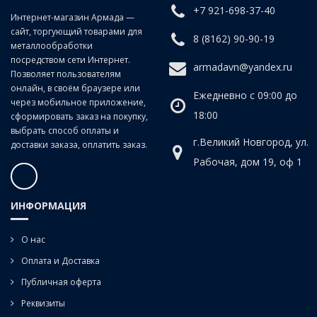
+7 921-698-37-40
Класс точности:
B (продольно-винтовой прокат)
Интернет-магазин Армада —
сайт, торгующий товарами для
Угол наклона спирали:
20°
8 (8162) 90-90-19
металлообработки
посредством сети Интернет.
armadavn@yandex.ru
Позволяет пользователям
онлайн, в своём браузере или
Ежедневно с 09:00 до
через мобильное приложение,
18:00
сформировать заказ на покупку,
выбрать способ оплаты и
г.Великий Новгород, ул.
доставки заказа, оплатить заказ.
Рабочая, дом 19, оф 1
ИНФОРМАЦИЯ
О нас
Оплата и Доставка
Публичная оферта
Реквизиты