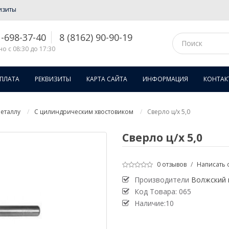
изиты
1-698-37-40
8 (8162) 90-90-19
о с 08:30 до 17:30
ОПЛАТА
РЕКВИЗИТЫ
КАРТА САЙТА
ИНФОРМАЦИЯ
КОНТАК
еталлу
С цилиндрическим хвостовиком
Сверло ц/х 5,0
Сверло ц/х 5,0
0 отзывов
/
Написать 
Производители
Волжский 
Код Товара:
065
Наличие:10