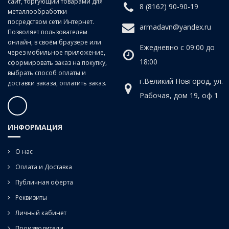
сайт, торгующий товарами для
Угол наклона спирали:
20°
8 (8162) 90-90-19
металлообработки
посредством сети Интернет.
armadavn@yandex.ru
Позволяет пользователям
онлайн, в своём браузере или
Ежедневно с 09:00 до
через мобильное приложение,
18:00
сформировать заказ на покупку,
выбрать способ оплаты и
г.Великий Новгород, ул.
доставки заказа, оплатить заказ.
Рабочая, дом 19, оф 1
ИНФОРМАЦИЯ
О нас
Оплата и Доставка
Публичная оферта
Реквизиты
Личный кабинет
Производители