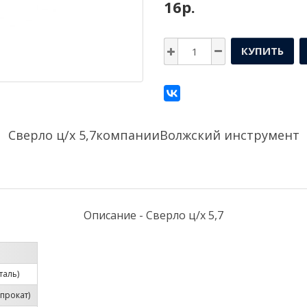
16р.
КУПИТЬ
Сверло ц/х 5,7компании
Волжский инструмент
Описание - Сверло ц/х 5,7
таль)
прокат)