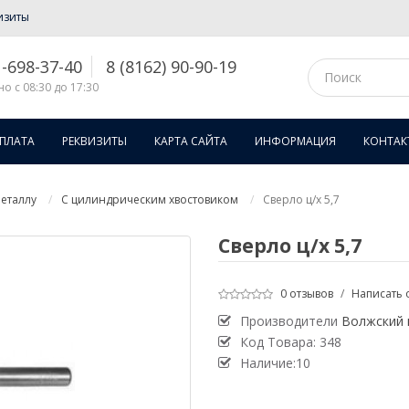
изиты
1-698-37-40
8 (8162) 90-90-19
о с 08:30 до 17:30
ОПЛАТА
РЕКВИЗИТЫ
КАРТА САЙТА
ИНФОРМАЦИЯ
КОНТАК
еталлу
С цилиндрическим хвостовиком
Сверло ц/х 5,7
Сверло ц/х 5,7
0 отзывов
/
Написать 
Производители
Волжский 
Код Товара:
348
Наличие:10