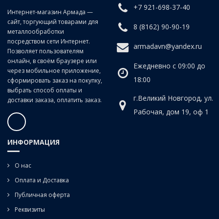
+7 921-698-37-40
Класс точности:
B (продольно-винтовой прокат)
Интернет-магазин Армада —
сайт, торгующий товарами для
Угол наклона спирали:
20°
8 (8162) 90-90-19
металлообработки
посредством сети Интернет.
armadavn@yandex.ru
Позволяет пользователям
онлайн, в своём браузере или
Ежедневно с 09:00 до
через мобильное приложение,
18:00
сформировать заказ на покупку,
выбрать способ оплаты и
г.Великий Новгород, ул.
доставки заказа, оплатить заказ.
Рабочая, дом 19, оф 1
ИНФОРМАЦИЯ
О нас
Оплата и Доставка
Публичная оферта
Реквизиты