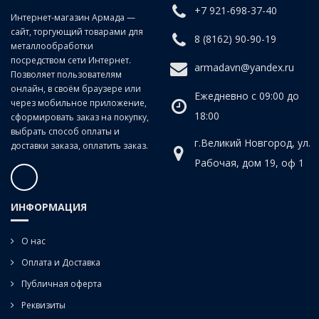
+7 921-698-37-40
Класс точности:
B (продольно-винтовой прокат)
Интернет-магазин Армада —
сайт, торгующий товарами для
Угол наклона спирали:
20°
8 (8162) 90-90-19
металлообработки
посредством сети Интернет.
armadavn@yandex.ru
Позволяет пользователям
онлайн, в своём браузере или
Ежедневно с 09:00 до
через мобильное приложение,
18:00
сформировать заказ на покупку,
выбрать способ оплаты и
г.Великий Новгород, ул.
доставки заказа, оплатить заказ.
Рабочая, дом 19, оф 1
ИНФОРМАЦИЯ
О нас
Оплата и Доставка
Публичная оферта
Реквизиты