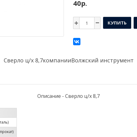
40р.
КУПИТЬ
Сверло ц/х 8,7компании
Волжский инструмент
Описание - Сверло ц/х 8,7
таль)
прокат)