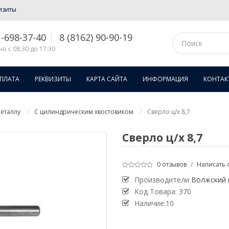
изиты
1-698-37-40
8 (8162) 90-90-19
о с 08:30 до 17:30
ОПЛАТА
РЕКВИЗИТЫ
КАРТА САЙТА
ИНФОРМАЦИЯ
КОНТАК
еталлу
С цилиндрическим хвостовиком
Сверло ц/х 8,7
Сверло ц/х 8,7
0 отзывов
/
Написать 
Производители
Волжский 
Код Товара:
370
Наличие:10