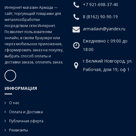
+7 921-698-37-40
Класс точности:
B (продольно-винтовой прокат)
Интернет-магазин Армада —
сайт, торгующий товарами для
Угол наклона спирали:
20°
8 (8162) 90-90-19
металлообработки
посредством сети Интернет.
armadavn@yandex.ru
Позволяет пользователям
онлайн, в своём браузере или
Ежедневно с 09:00 до
через мобильное приложение,
18:00
сформировать заказ на покупку,
выбрать способ оплаты и
г.Великий Новгород, ул.
доставки заказа, оплатить заказ.
Рабочая, дом 19, оф 1
ИНФОРМАЦИЯ
О нас
Оплата и Доставка
Публичная оферта
Реквизиты