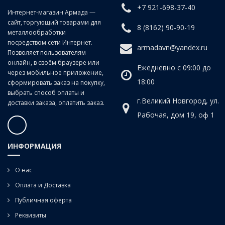
+7 921-698-37-40
Класс точности:
B (продольно-винтовой прокат)
Интернет-магазин Армада —
сайт, торгующий товарами для
Угол наклона спирали:
20°
8 (8162) 90-90-19
металлообработки
посредством сети Интернет.
armadavn@yandex.ru
Позволяет пользователям
онлайн, в своём браузере или
Ежедневно с 09:00 до
через мобильное приложение,
18:00
сформировать заказ на покупку,
выбрать способ оплаты и
г.Великий Новгород, ул.
доставки заказа, оплатить заказ.
Рабочая, дом 19, оф 1
ИНФОРМАЦИЯ
О нас
Оплата и Доставка
Публичная оферта
Реквизиты