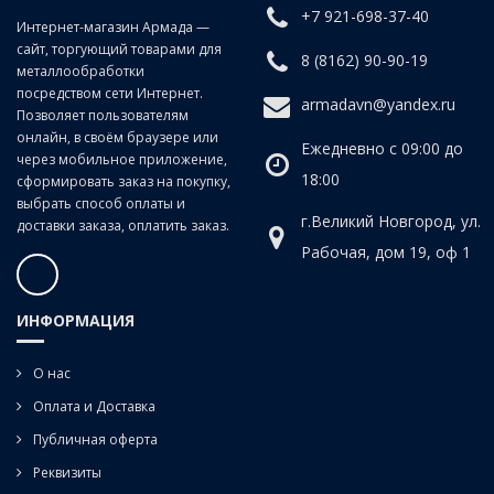
+7 921-698-37-40
А (с вышлифованным
Интернет-магазин Армада —
Класс точности:
профилем)
сайт, торгующий товарами для
8 (8162) 90-90-19
металлообработки
Угол наклона
20°
посредством сети Интернет.
спирали:
armadavn@yandex.ru
Позволяет пользователям
онлайн, в своём браузере или
Ежедневно с 09:00 до
через мобильное приложение,
18:00
сформировать заказ на покупку,
выбрать способ оплаты и
г.Великий Новгород, ул.
доставки заказа, оплатить заказ.
Рабочая, дом 19, оф 1
ИНФОРМАЦИЯ
О нас
Оплата и Доставка
Публичная оферта
Реквизиты