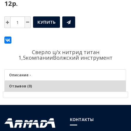
12р.
КУПИТЬ
Сверло ц/х нитрид титан
1,5компании
Волжский инструмент
Описание -
Отзывов (0)
Описание - Сверло ц/х нитрид титан 1,5
СВЕРЛО СПИРАЛЬНОЕ С ЦИЛИНДРИЧЕСКИМ ХВОСТОВИКОМ
КОНТАКТЫ
СРЕДНЕЙ СЕРИИ КЛАСС А, С ИЗНОСОСТОЙКИМ ПОКРЫТИЕМ ИЗ
НИТРИД ТИТАНА , СТАЛЬ Р6М5, ГОСТ 10902