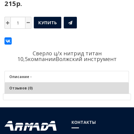
215р.
КУПИТЬ
Сверло ц/х нитрид титан
10,5компании
Волжский инструмент
Описание -
Отзывов (0)
Описание - Сверло ц/х нитрид титан 10,5
СВЕРЛО СПИРАЛЬНОЕ С ЦИЛИНДРИЧЕСКИМ ХВОСТОВИКОМ
КОНТАКТЫ
СРЕДНЕЙ СЕРИИ КЛАСС А, С ИЗНОСОСТОЙКИМ ПОКРЫТИЕМ ИЗ
НИТРИД ТИТАНА , СТАЛЬ Р6М5, ГОСТ 10902