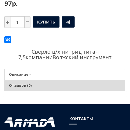
97р.
КУПИТЬ
Сверло ц/х нитрид титан
7,5компании
Волжский инструмент
Описание -
Отзывов (0)
Описание - Сверло ц/х нитрид титан 7,5
СВЕРЛО СПИРАЛЬНОЕ С ЦИЛИНДРИЧЕСКИМ ХВОСТОВИКОМ
КОНТАКТЫ
СРЕДНЕЙ СЕРИИ КЛАСС А, С ИЗНОСОСТОЙКИМ ПОКРЫТИЕМ ИЗ
НИТРИД ТИТАНА , СТАЛЬ Р6М5, ГОСТ 10902