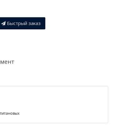
Быстрый заказ
умент
 титановых