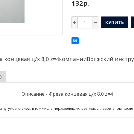
132р.
КУПИТЬ
а концевая ц/х 8,0 z=4компании
Волжский инстр
)
Описание - Фреза концевая ц/х 8,0 z=4
 чугунов, сталей, в том числе нержавеющих, цветных сплавов, в том числе