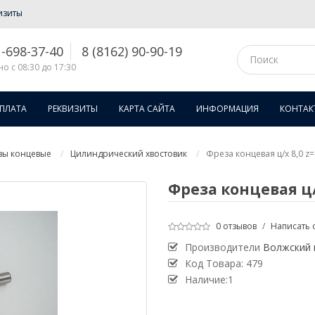
изиты
1-698-37-40
8 (8162) 90-90-19
о с 08:30 до 17:30
ОПЛАТА
РЕКВИЗИТЫ
КАРТА САЙТА
ИНФОРМАЦИЯ
КОНТАК
зы концевые
Цилиндрический хвостовик
Фреза концевая ц/х 8,0 z=
Фреза концевая ц/х
0 отзывов
/
Написать 
Производители
Волжский 
Код Товара:
479
Наличие:1