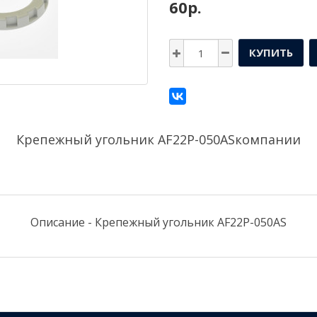
60р.
КУПИТЬ
Крепежный угольник AF22P-050ASкомпании
Описание - Крепежный угольник AF22P-050AS