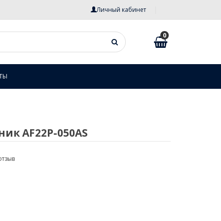
Личный кабинет
0
ТЫ
ик AF22P-050AS
отзыв