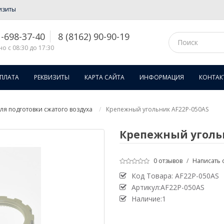
изиты
1-698-37-40
8 (8162) 90-90-19
о с 08:30 до 17:30
ОПЛАТА
РЕКВИЗИТЫ
КАРТА САЙТА
ИНФОРМАЦИЯ
КОНТАК
я подготовки сжатого воздуха
Крепежный угольник AF22P-050AS
Крепежный угольн
0 отзывов
/
Написать 
Код Товара:
AF22P-050AS
Артикул:AF22P-050AS
Наличие:1