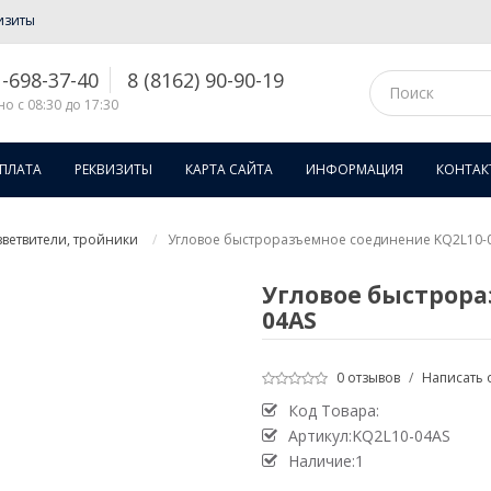
изиты
1-698-37-40
8 (8162) 90-90-19
о с 08:30 до 17:30
ОПЛАТА
РЕКВИЗИТЫ
КАРТА САЙТА
ИНФОРМАЦИЯ
КОНТАК
ветвители, тройники
Угловое быстроразъемное соединение KQ2L10-
Угловое быстрора
04AS
0 отзывов
/
Написать 
Код Товара:
Артикул:KQ2L10-04AS
Наличие:1