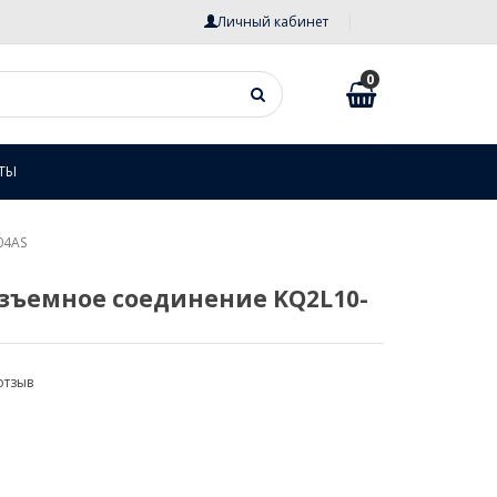
Личный кабинет
0
ТЫ
04AS
зъемное соединение KQ2L10-
отзыв