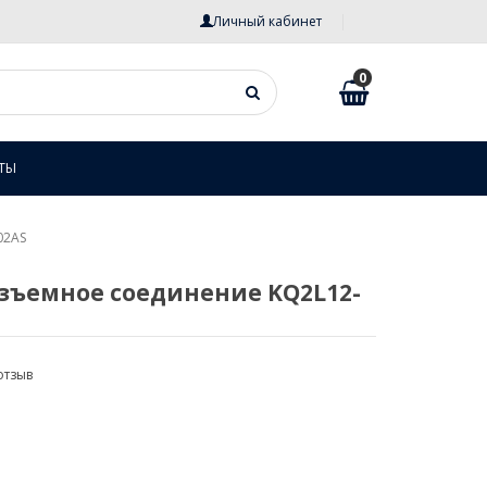
Личный кабинет
0
ТЫ
02AS
зъемное соединение KQ2L12-
отзыв