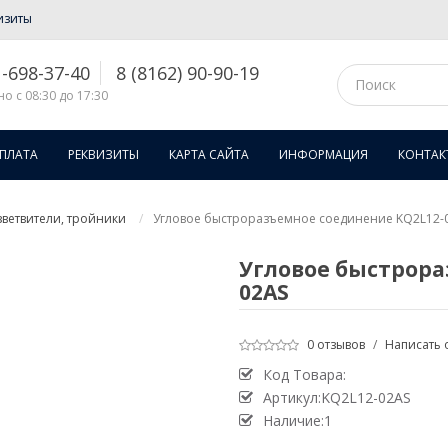
изиты
1-698-37-40
8 (8162) 90-90-19
о с 08:30 до 17:30
ОПЛАТА
РЕКВИЗИТЫ
КАРТА САЙТА
ИНФОРМАЦИЯ
КОНТАК
ветвители, тройники
Угловое быстроразъемное соединение KQ2L12-
Угловое быстрора
02AS
0 отзывов
/
Написать 
Код Товара:
Артикул:KQ2L12-02AS
Наличие:1