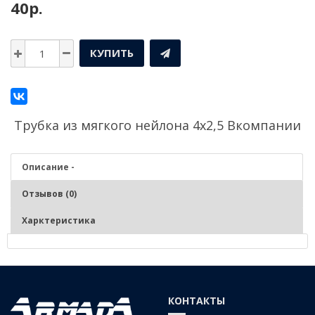
40р.
КУПИТЬ
Трубка из мягкого нейлона 4х2,5 Bкомпании
Описание -
Отзывов (0)
Харктеристика
Описание - Трубка из мягкого нейлона 4х2,5 B
Серия трубок TS из мягкого нейлона для общего применения
КОНТАКТЫ
имеет 6 различных цветов и 2 размера рулонов. 100-метровые