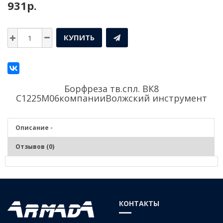
931р.
КУПИТЬ
Борфреза тв.спл. ВК8
С1225М06компании
Волжский инструмент
Описание -
Отзывов (0)
Описание - Борфреза тв.спл. ВК8 С1225М06
КОНТАКТЫ