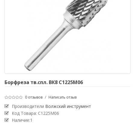
Борфреза тв.спл. ВК8 С1225М06
0 отзывов
/
Написать отзыв
Производители
Волжский инструмент
Код Товара:
С1225М06
Наличие:1