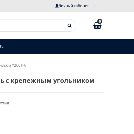
Личный кабинет
0
ТЫ
ником Y200T-A
ль с крепежным угольником
отзыв