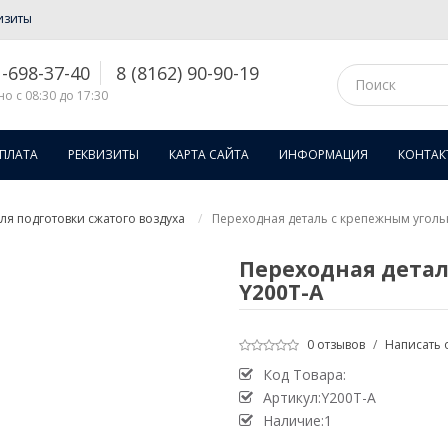
изиты
1-698-37-40
8 (8162) 90-90-19
о с 08:30 до 17:30
ОПЛАТА
РЕКВИЗИТЫ
КАРТА САЙТА
ИНФОРМАЦИЯ
КОНТАК
я подготовки сжатого воздуха
Переходная деталь с крепежным уголь
Переходная дета
Y200T-A
0 отзывов
/
Написать 
Код Товара:
Артикул:Y200T-A
Наличие:1