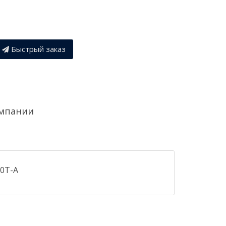
Быстрый заказ
омпании
00T-A