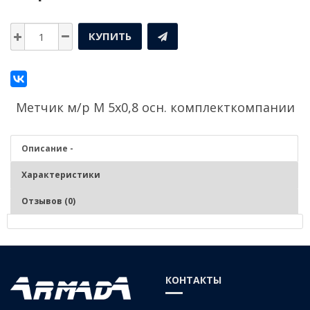
КУПИТЬ
Метчик м/р М 5х0,8 осн. комплекткомпании
Описание -
Характеристики
Отзывов (0)
Описание - Метчик м/р М 5х0,8 осн. комплект
Нарезание и калибрование метрической внутренней резьбы в
КОНТАКТЫ
заготовках изделиях из чугунов, сталей средней и низкой
твердости, цветных сплавов.