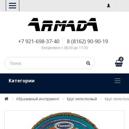
+7 921-698-37-40
8 (8162) 90-90-19
Ежедневно с 08:30 до 17:30
0
Kатегории
Абразивный инструмент
Круг лепестковый
Круг лепестко