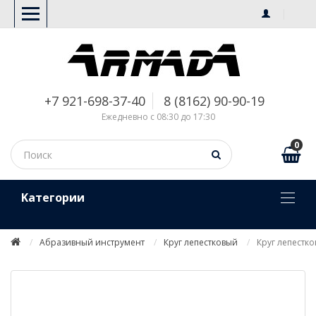
+7 921-698-37-40
8 (8162) 90-90-19
Ежедневно с 08:30 до 17:30
0
Kатегории
Абразивный инструмент
Круг лепестковый
Круг лепестко