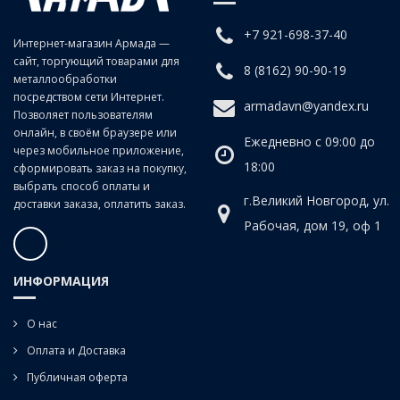
является импортным аналогом проволоки сварочной
СВ08Г2С. Предназначена для сварки МИГ постоянным
+7 921-698-37-40
током прямой полярности в среде защитного газа
Интернет-магазин Армада —
(GMAW). Производится по сварочному стандарту AWS
сайт, торгующий товарами для
8 (8162) 90-90-19
5.18, в соответствии с DIN 8559 SG2/ EN 440 G3Si1.Она
металлообработки
посредством сети Интернет.
идеально подходит для сварки большинства марок
armadavn@yandex.ru
Позволяет пользователям
низкоуглеродистой и низколегированной стали, для
онлайн, в своём браузере или
листового металла, а также для конструкционных сталей,
Ежедневно с 09:00 до
через мобильное приложение,
которые имеют незначительный налет ржавчины или
18:00
сформировать заказ на покупку,
окалины. Данная проволока способствует раскислению
выбрать способ оплаты и
металла при сварке, который имеет не обезжиренную
г.Великий Новгород, ул.
доставки заказа, оплатить заказ.
поверхность при этом сварочный шов получается
Рабочая, дом 19, оф 1
прочный и гладкий. Возможна сварка в один или
несколько проходов, во всех пространственных
положениях.
ИНФОРМАЦИЯ
О нас
Оплата и Доставка
Публичная оферта