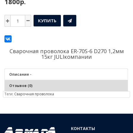
1800р.
КУПИТЬ
Сварочная проволока ER-70S-6 D270 1,2мм
15кг JULIкомпании
Описание -
Отзывов (0)
Теги:
Сварочная проволока
Описание - Сварочная проволока ER-70S-6 D270
1,2мм 15кг JULI
ПРОВОЛОКА СВАРОЧНАЯ ОМЕДНЕННАЯ JULI - E
R
70S-6 –
это проволока сплошного круглого сечения, которая
КОНТАКТЫ