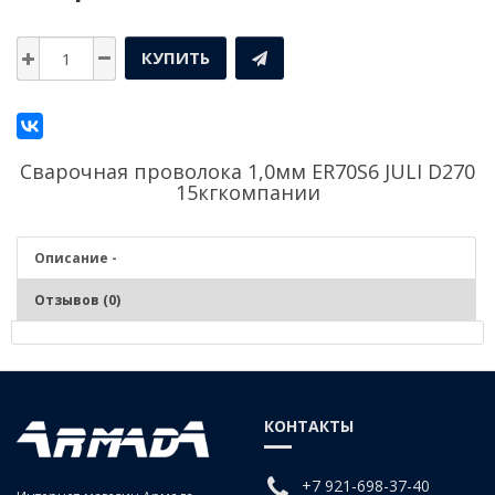
КУПИТЬ
Сварочная проволока 1,0мм ER70S6 JULI D270
15кгкомпании
Описание -
Отзывов (0)
Описание - Сварочная проволока 1,0мм ER70S6
JULI D270 15кг
КОНТАКТЫ
ПРОВОЛОКА СВАРОЧНАЯ ОМЕДНЕННАЯ JULI - E
R
70S-6 –
это проволока сплошного круглого сечения, которая
является импортным аналогом проволоки сварочной
+7 921-698-37-40