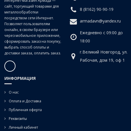
Интернет-магазин Армада —
СВ08Г2С. Предназначена для сварки МИГ постоянным
сайт, торгующий товарами для
током прямой полярности в среде защитного газа
8 (8162) 90-90-19
металлообработки
(GMAW). Производится по сварочному стандарту AWS
посредством сети Интернет.
armadavn@yandex.ru
5.18, в соответствии с DIN 8559 SG2/ EN 440 G3Si1.Она
Позволяет пользователям
идеально подходит для сварки большинства марок
онлайн, в своём браузере или
Ежедневно с 09:00 до
низкоуглеродистой и низколегированной стали, для
через мобильное приложение,
листового металла, а также для конструкционных сталей,
18:00
сформировать заказ на покупку,
которые имеют незначительный налет ржавчины или
выбрать способ оплаты и
окалины. Данная проволока способствует раскислению
г.Великий Новгород, ул.
доставки заказа, оплатить заказ.
металла при сварке, который имеет не обезжиренную
Рабочая, дом 19, оф 1
поверхность при этом сварочный шов получается
прочный и гладкий. Возможна сварка в один или
несколько проходов, во всех пространственных
ИНФОРМАЦИЯ
положениях.
О нас
Оплата и Доставка
Публичная оферта
Реквизиты
Личный кабинет