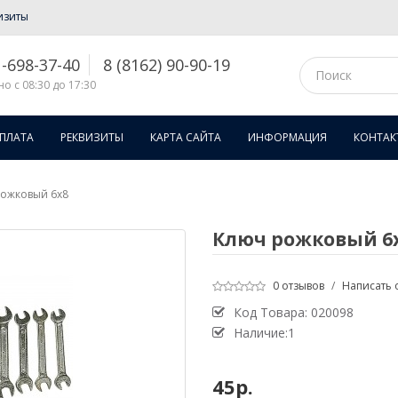
изиты
1-698-37-40
8 (8162) 90-90-19
о с 08:30 до 17:30
ОПЛАТА
РЕКВИЗИТЫ
КАРТА САЙТА
ИНФОРМАЦИЯ
КОНТАК
ожковый 6x8
Ключ рожковый 6
0 отзывов
/
Написать 
Код Товара:
020098
Наличие:1
45р.