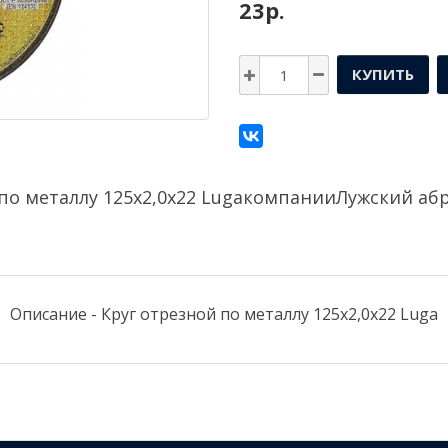
23р.
КУПИТЬ
по металлу 125х2,0х22 Lugaкомпании
Лужский аб
Описание - Круг отрезной по металлу 125х2,0х22 Luga