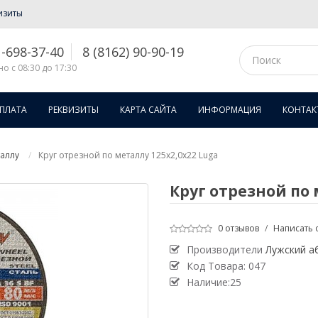
изиты
1-698-37-40
8 (8162) 90-90-19
о с 08:30 до 17:30
ОПЛАТА
РЕКВИЗИТЫ
КАРТА САЙТА
ИНФОРМАЦИЯ
КОНТАК
таллу
Круг отрезной по металлу 125х2,0х22 Luga
Круг отрезной по 
0 отзывов
/
Написать 
Производители
Лужский а
Код Товара:
047
Наличие:25