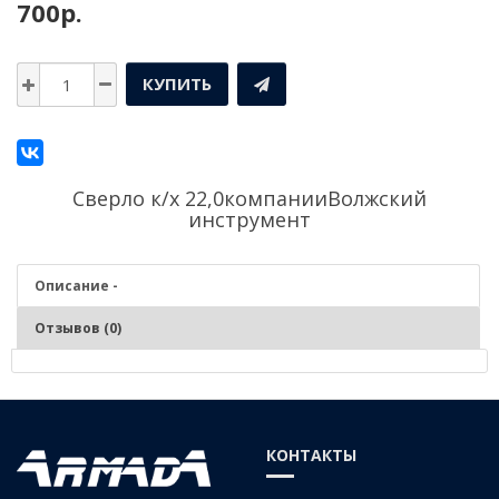
700р.
КУПИТЬ
Сверло к/х 22,0компании
Волжский
инструмент
Описание -
Отзывов (0)
Описание - Сверло к/х 22,0
Сверление цилиндрических отверстий в заготовках и изделиях из
КОНТАКТЫ
чугунов, сталей средней и низкой твердости, цветных сплавах,
пластмассах, древесных материалов. Фиксация – во внутренний