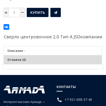
КУПИТЬ
Сверло центровочное 2,0 Тип А JSDкомпании
Описание -
Отзывов (0)
Описание - Сверло центровочное 2,0 Тип А JSD
Сверление соответствующих профилю центровых отверстий в
КОНТАКТЫ
заготовках из чугунов, сталей средней и низкой твердости, цветных
сплавов. Фиксация – кулачковые и цанговые патроны.
+7 921-698-37-40
Интернет-магазин Армада —